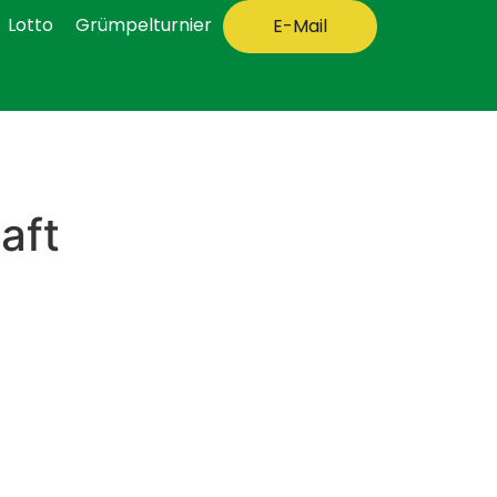
Lotto
Grümpelturnier
E-Mail
aft